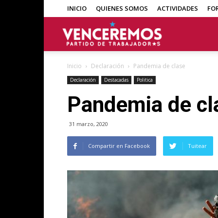
INICIO
QUIENES SOMOS
ACTIVIDADES
FO
Venceremos
Inicio
Declaración
Pandemia de clase
Declaración
Destacadas
Politica
Pandemia de cl
31 marzo, 2020
Compartir en Facebook
Tuitear