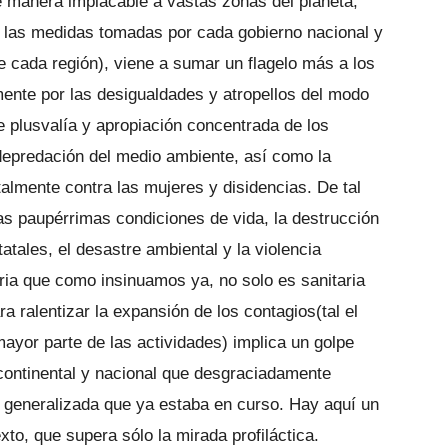
 manera implacable a vastas zonas del planeta,
 las medidas tomadas por cada gobierno nacional y
e cada región), viene a sumar un flagelo más a los
ente por las desigualdades y atropellos del modo
de plusvalía y apropiación concentrada de los
 depredación del medio ambiente, así como la
almente contra las mujeres y disidencias. De tal
las paupérrimas condiciones de vida, la destrucción
tales, el desastre ambiental y la violencia
ria que como insinuamos ya, no solo es sanitaria
 ralentizar la expansión de los contagios(tal el
mayor parte de las actividades) implica un golpe
continental y nacional que desgraciadamente
 generalizada que ya estaba en curso. Hay aquí un
exto, que supera sólo la mirada profiláctica.