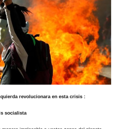
zquierda revolucionara en esta crisis :
s socialista