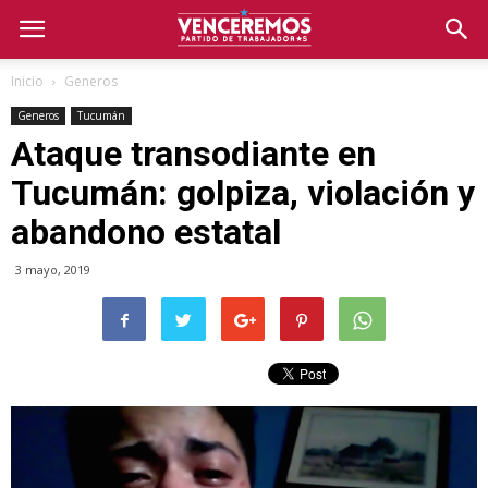
Inicio
Generos
Generos
Tucumán
Ataque transodiante en
Tucumán: golpiza, violación y
abandono estatal
3 mayo, 2019