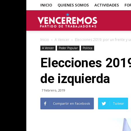
INICIO
QUIENES SOMOS
ACTIVIDADES
FO
Venceremos
Inicio
A Vencer
Elecciones 2019: por un frente y 
A Vencer
Poder Popular
Politica
Elecciones 2019
de izquierda
7 febrero, 2019
Compartir en Facebook
Tuitear