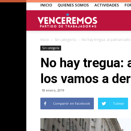
INICIO
QUIENES SOMOS
ACTIVIDADES
FO
Venceremos
Inicio
Sin categoría
No hay tregua: al patriarcado 
Sin categoría
No hay tregua: a
los vamos a der
18 enero, 2019
Compartir en Facebook
Tuitear