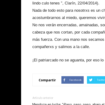
lindo culo tenes ”, Clarín, 22/04/2014).
Nada de todo esto para nosotrxs es un c
acostumbrarnos al miedo, queremos vivir 
No nos verán encerradas, amainadas, so
cabeza que nos cortan, por cada compañ
más fuerza. Con una mano nos secamos la
compañerxs y salimos a la calle.
¡El patriarcado no se aguanta, por eso l
Compartir
Facebook
Twitte
Artículo anterior
Mendoza en lucha: “¡Paso, paso, paso, abajo el