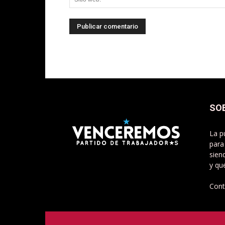
SO
La p
para
sien
y qu
Cont