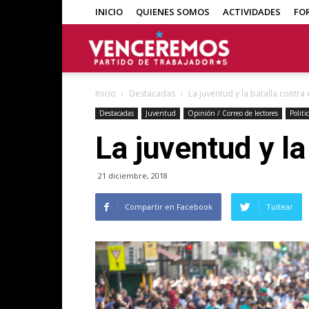
INICIO
QUIENES SOMOS
ACTIVIDADES
FO
Venceremos
Inicio
Destacadas
La juventud y la batalla contra
Destacadas
Juventud
Opinión / Correo de lectores
Politi
La juventud y l
21 diciembre, 2018
Compartir en Facebook
Tuitear