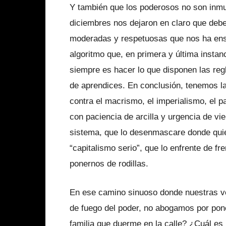
Y también que los po­derosos no son inmu
diciembres nos dejaron en claro que deb
mode­radas y respetuosas que nos ha ens
algoritmo que, en primera y última ins­tan
siempre es hacer lo que dis­ponen las re
de aprendices. En conclusión, tenemos la 
contra el macrismo, el imperialismo, el pa
con paciencia de arcilla y urgencia de vie
sistema, que lo desenmascare donde quier
“capitalismo serio”, que lo en­frente de f
ponernos de rodillas.
En ese camino sinuoso donde nues­tras vol
de fuego del poder, no abogamos por poner
familia que duerme en la calle? ¿Cuál es l