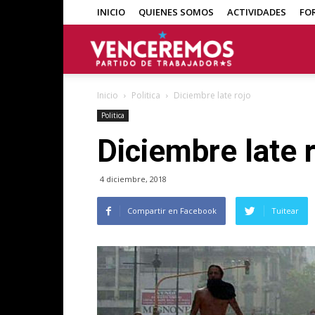
INICIO
QUIENES SOMOS
ACTIVIDADES
FO
Venceremos
Inicio
Politica
Diciembre late rojo
Politica
Diciembre late 
4 diciembre, 2018
Compartir en Facebook
Tuitear