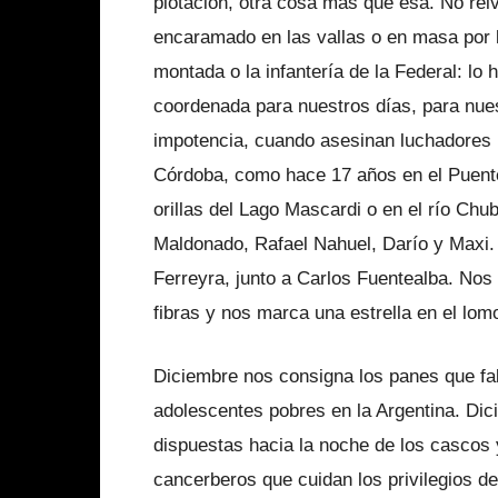
plotación, otra cosa más que esa. No rei­
encaramado en las vallas o en masa por la
montada o la infantería de la Federal: l
coordenada para nuestros días, para nues
impo­tencia, cuando asesinan luchadores
Córdoba, como hace 17 años en el Puent
orillas del Lago Mascardi o en el río Ch
Maldonado, Rafael Nahuel, Darío y Maxi. 
Ferre­yra, junto a Carlos Fuentealba. Nos
fibras y nos marca una estrella en el lomo
Diciembre nos consigna los panes que fal
adolescentes pobres en la Argentina. Dic
dispuestas hacia la noche de los cascos y
cancerberos que cuidan los privilegios de