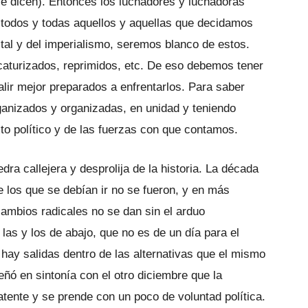
 le dicen). Entonces los luchadores y luchadoras
s, todos y todas aquellos y aquellas que decidamos
ital y del impe­rialismo, seremos blanco de estos.
atu­rizados, reprimidos, etc. De eso debemos tener
lir mejor preparados a enfrentar­los. Para saber
ganizados y organizadas, en unidad y teniendo
xto político y de las fuerzas con que contamos.
dra callejera y desprolija de la histo­ria. La década
e los que se debían ir no se fueron, y en más
ambios radicales no se dan sin el arduo
e las y los de abajo, que no es de un día para el
 hay salidas dentro de las alternativas que el mismo
ñó en sintonía con el otro diciembre que la
atente y se prende con un poco de voluntad política.