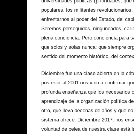
universidades públicas (prioridades, que
populares, los militantes re­volucionario
enfrentarnos al poder del Estado, del cap
Sere­mos perseguidos, ninguneados, caric
plena conciencia. Pero conciencia para sa
que solos y solas nunca; que siempre or
sentido del mo­mento histórico, del conte
Diciembre fue una clase abierta en la cáte
posterior al 2001 nos vino a confirmar qu
profunda enseñanza que los necesarios c
aprendizaje de la or­ganización política d
otro, que lle­va decenas de años y que no
sistema ofrece. Diciembre 2017, nos en­se
voluntad de pelea de nuestra clase está l