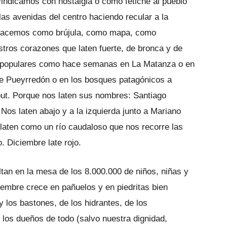
vindicamos con nostalgia o como fetiche al pueblo
s avenidas del centro hacien­do recular a la
o hacemos como brúju­la, como mapa, como
tros corazones que laten fuerte, de bronca y de
 po­pulares como hace semanas en La Ma­tanza o en
e Pueyrredón o en los bosques patagónicos a
ubut. Porque nos laten sus nombres: Santiago
Nos laten abajo y a la izquierda junto a Mariano
 laten como un río caudaloso que nos recorre las
. Diciembre late rojo.
tan en la mesa de los 8.000.000 de ni­ños, niñas y
iembre crece en pañuelos y en piedritas bien
 los bastones, de los hidrantes, de los
 los dueños de todo (salvo nuestra dignidad,