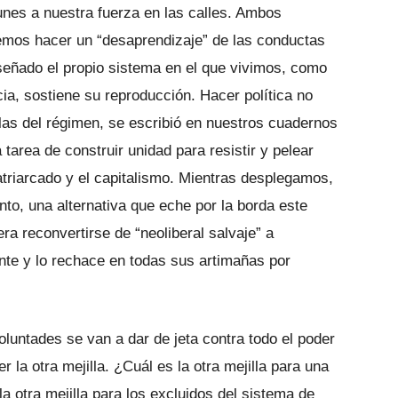
nes a nuestra fuer­za en las calles. Ambos
emos hacer un “desaprendizaje” de las conductas
eñado el propio sistema en el que vivimos, como
cia, sostiene su reproducción. Hacer política no
glas del régimen, se escribió en nuestros cuadernos
tarea de construir unidad para resistir y pelear
triarca­do y el capitalismo. Mientras desplega­mos,
nto, una alternativa que eche por la borda este
a reconvertirse de “neoliberal salvaje” a
rente y lo rechace en todas sus artimañas por
untades se van a dar de jeta con­tra todo el poder
 la otra mejilla. ¿Cuál es la otra mejilla para una
a otra meji­lla para los excluidos del sistema de