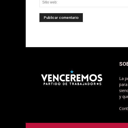
SO
La p
para
sien
y qu
Cont