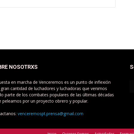
BRE NOSOTRXS
S
uesta en marcha de Venceremos es un punto de inflexión
 gran cantidad de luchadores y luchadoras que venimos
do parte de los combates populares de las últimas décadas
e peleamos por un proyecto obrero y popular.
actanos:
venceremospt.prensa@gmail.com
Inicio
Quienes Somos
Actividades
Formac