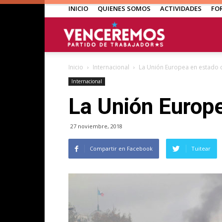
INICIO
QUIENES SOMOS
ACTIVIDADES
FO
Venceremos
Inicio
Internacional
La Unión Europea en estado d
Internacional
La Unión Europe
27 noviembre, 2018
Compartir en Facebook
Tuitear