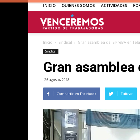
INICIO
QUIENES SOMOS
ACTIVIDADES
FO
Venceremos
Inicio
Sindical
Gran asamblea del SiPreBA en Tél
Sindical
Gran asamblea 
26 agosto, 2018
Compartir en Facebook
Tuitear