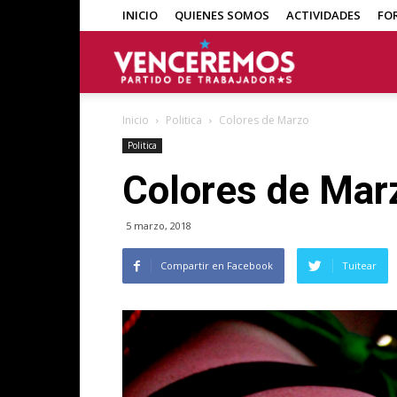
INICIO
QUIENES SOMOS
ACTIVIDADES
FO
Venceremos
Inicio
Politica
Colores de Marzo
Politica
Colores de Mar
5 marzo, 2018
Compartir en Facebook
Tuitear