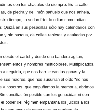
edimos con los chacales de siempre. Es la calle
as, de piedra y de limón pañuelo que nos anhela,
stro tiempo, lo sudan frío, lo odian como odian
r. Quizá en sus pesadillas sólo hay calendarios con
a y sin pascua, de calles repletas y asaltadas por
stos.
n desde el cartel y desde una bandera agitan,
nsamientos y nombres multicolores. Multiplicados,
 a seguirla, que nos barriletean las ganas y la
de sus madres, que nos susurran al oído “no nos
os y nosotras, que empuñamos la memoria, abrimos
Sin conciliación posible con los genocidas ni con
l poder del régimen empantana los juicios a los
es buscan morir de cama para no morirse de