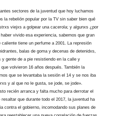
tantes sectores de la juventud que hoy luchamos
la rebelión popular por la TV sin saber bien qué
trxs viejxs a golpear una cacerola; y algunxs ¿por
 haber vivido esa experiencia, sabemos que gran
 caliente tiene un perfume a 2001. La represión
hidrantes, balas de goma y decenas de detenidxs,
 gente de a pie resistiendo en la calle y
s que volvieron 16 años después. También la
mos que se levantaba la sesión el 14 y se nos iba
orxs y al que no le gusta, se jode, se jode».
o recién arranca y falta mucho para derrotar el
 resaltar que durante todo el 2017, la juventud ha
cia contra el gobierno, incomodando sus planes de
para reestablecer una nueva correlación de fuerzas