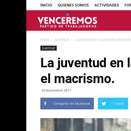
INICIO
QUIENES SOMOS
ACTIVIDADES
FO
Venceremos
Inicio
Juventud
La juventud en la primera línea de
Juventud
La juventud en l
el macrismo.
26 diciembre, 2017
Compartir en Facebook
Tuitear