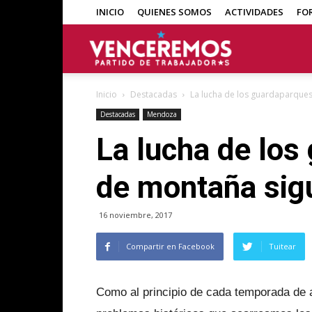
INICIO
QUIENES SOMOS
ACTIVIDADES
FO
Venceremos
Inicio
Destacadas
La lucha de los guardaparques 
Destacadas
Mendoza
La lucha de los
de montaña sig
16 noviembre, 2017
Compartir en Facebook
Tuitear
Como al principio de cada temporada de a