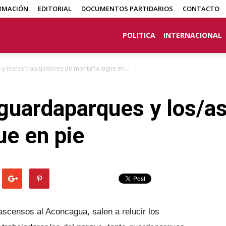
RMACIÓN
EDITORIAL
DOCUMENTOS PARTIDARIOS
CONTACTO
POLITICA
INTERNACIONAL
y los/as trabajadores de montaña sigue en...
 guardaparques y los/as
ue en pie
scensos al Aconcagua, salen a relucir los