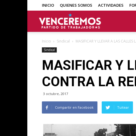
INICIO
QUIENES SOMOS
ACTIVIDADES
FO
Venceremos
Inicio
Sindical
MASIFICAR Y LLEVAR A LAS CALLE
Sindical
MASIFICAR Y 
CONTRA LA R
3 octubre, 2017
Compartir en Facebook
Tuitear