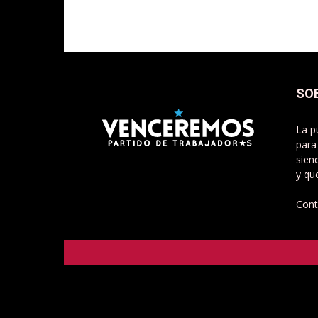
SO
La p
para
sien
y qu
Cont
Venceremos - Partido de Trabajadorxs