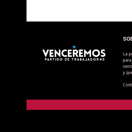
SO
La p
para
sien
y qu
Cont
Venceremos - Partido de Trabajadorxs