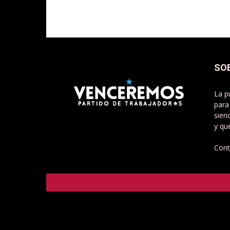
SO
La p
para
sien
y qu
Cont
Venceremos - Partido de Trabajadorxs