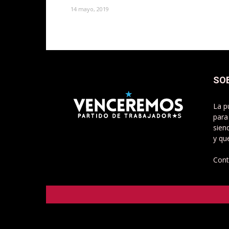
14 mayo, 2019
SO
La p
para
sien
y qu
Cont
Venceremos - Partido de Trabajadorxs