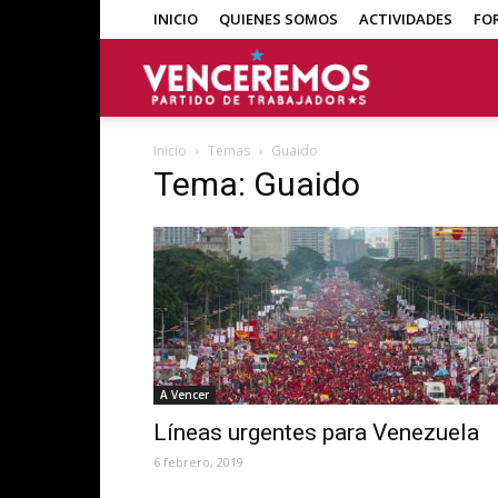
INICIO
QUIENES SOMOS
ACTIVIDADES
FO
Venceremos
Inicio
Temas
Guaido
Tema: Guaido
A Vencer
Líneas urgentes para Venezuela
6 febrero, 2019