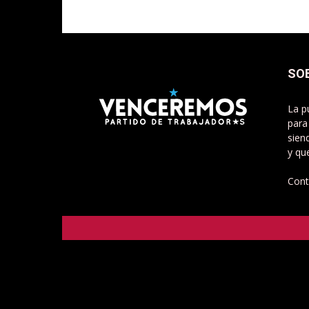
SO
La p
para
sien
y qu
Cont
Venceremos - Partido de Trabajadorxs