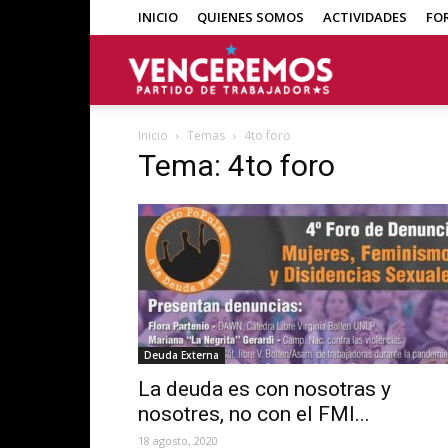
INICIO
QUIENES SOMOS
ACTIVIDADES
FO
Venceremos
Inicio
Temas
4to foro
Tema: 4to foro
Deuda Externa
La deuda es con nosotras y
nosotres, no con el FMI...
18 agosto, 2020