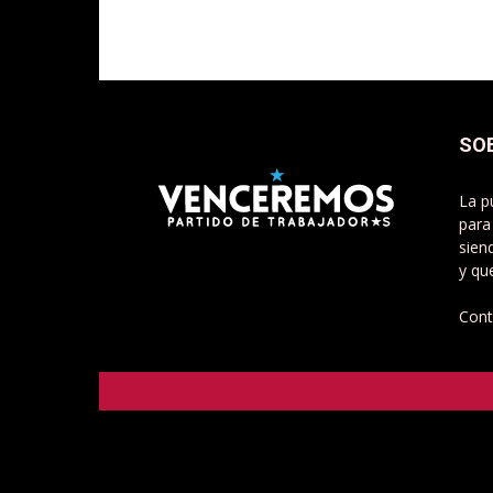
SO
La p
para
sien
y qu
Cont
Venceremos - Partido de Trabajadorxs