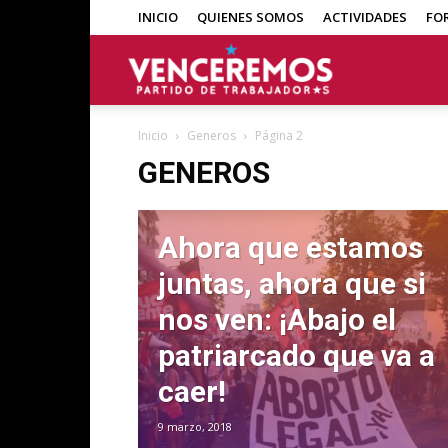
INICIO
QUIENES SOMOS
ACTIVIDADES
FO
Venceremos
Inicio
Generos
Página 2
GENEROS
Ahora que estamos
juntas, ahora que si
nos ven: ¡Abajo el
patriarcado que va a
caer!
9 marzo, 2018