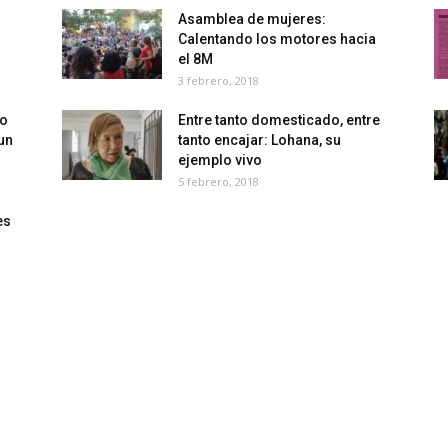
Asamblea de mujeres:
Calentando los motores hacia
el 8M
3 febrero, 2018
no
Entre tanto domesticado, entre
un
tanto encajar: Lohana, su
ejemplo vivo
5 febrero, 2018
es