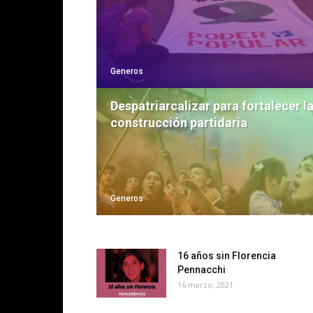
Generos
Despatriarcalizar para fortalecer l
construcción partidaria
Generos
16 años sin Florencia
Pennacchi
16 marzo, 2021