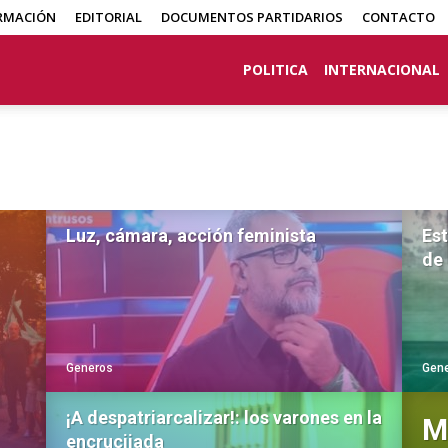
RMACIÓN
EDITORIAL
DOCUMENTOS PARTIDARIOS
CONTACTO
POLITICA
INTERNACIONAL
Luz, cámara, acción feminista
Est
de
Generos
Gen
¡A despatriarcalizar!: los varones en la
M
encrucijada