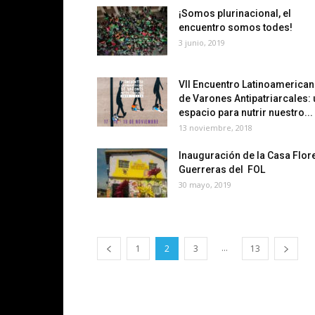
¡Somos plurinacional, el
encuentro somos todes!
3 junio, 2019
VII Encuentro Latinoamerica
de Varones Antipatriarcales: 
espacio para nutrir nuestro...
13 noviembre, 2018
Inauguración de la Casa Flor
Guerreras del FOL
30 mayo, 2019
...
1
2
3
13