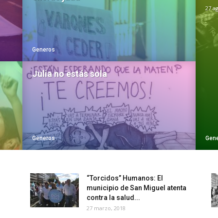
27 a
Generos
a
Julia no estás sola
Generos
Gen
“Torcidos” Humanos: El
municipio de San Miguel atenta
contra la salud...
27 marzo, 2018