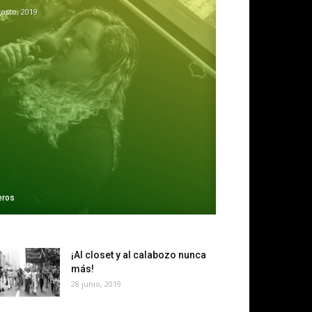
gosto, 2019
eros
¡Al closet y al calabozo nunca
más!
28 junio, 2019